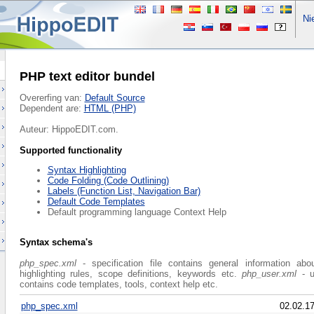
Nie
PHP text editor bundel
Overerfing van:
Default Source
Dependent are:
HTML (PHP)
Auteur: HippoEDIT.com.
Supported functionality
Syntax Highlighting
Code Folding (Code Outlining)
Labels (Function List, Navigation Bar)
Default Code Templates
Default programming language Context Help
Syntax schema's
php_spec.xml
- specification file contains general information abo
highlighting rules, scope definitions, keywords etc.
php_user.xml
- u
contains code templates, tools, context help etc.
php_spec.xml
02.02.1