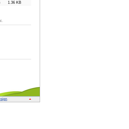
6
1.36 KB
c.
sign
.