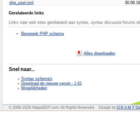
php_user.xml
30.08.1
Gerelateerde links
Links naar web sites gerelateerd aan syntax, syntax discussie forums et
Bespreek PHP schema
Alles downloaden
Snel naar...
Syntax schema's
Download de nieuwe versie - 1.61
Mogelijkheden
© 2006-2026 HippoEDIT.com. All Rights Reserved. Design by
O R A M Y´De