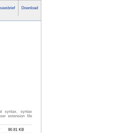
uwsbrief
Download
ut syntax, syntax
ser extension file
7
90.81 KB